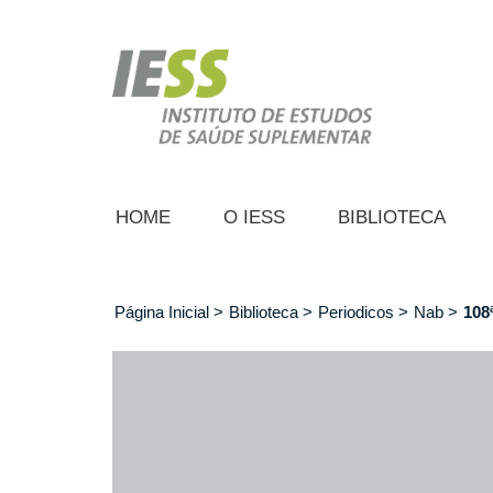
Pular
para
o
conteúdo
principal
HOME
O IESS
BIBLIOTECA
Página Inicial
Biblioteca
Periodicos
Nab
108
Trilha
de
navegação