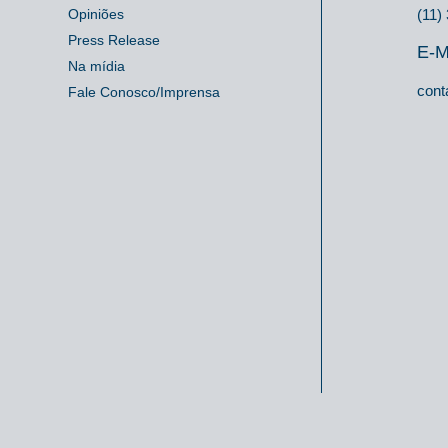
Opiniões
(11)
Press Release
E-M
Na mídia
cont
Fale Conosco/Imprensa