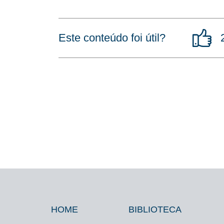
Este conteúdo foi útil?
HOME
BIBLIOTECA
Footer
Footer
Footer