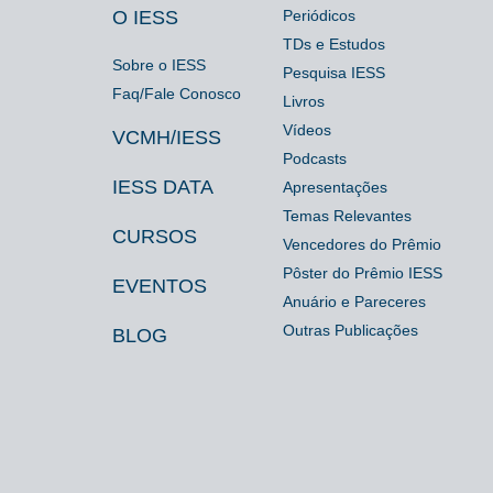
IESS
Biblioteca
Espaço
O IESS
Periódicos
TDs e Estudos
Imprensa
Sobre o IESS
Pesquisa IESS
Faq/Fale Conosco
Livros
Vídeos
VCMH/IESS
Podcasts
IESS DATA
Apresentações
Temas Relevantes
CURSOS
Vencedores do Prêmio
Pôster do Prêmio IESS
EVENTOS
Anuário e Pareceres
Outras Publicações
BLOG