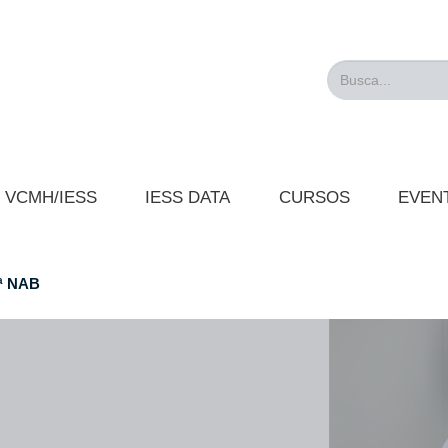
Busca...
VCMH/IESS
IESS DATA
CURSOS
EVEN
ª NAB