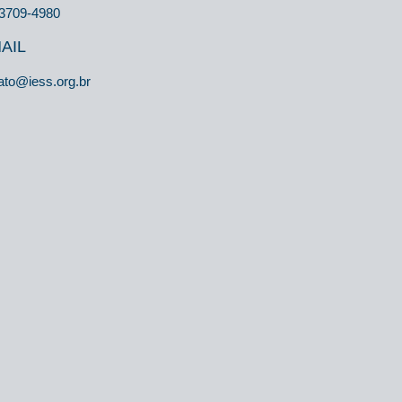
 3709-4980
AIL
ato@iess.org.br