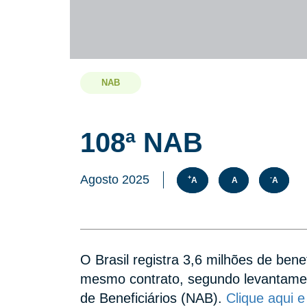
NAB
108ª NAB
Agosto 2025
+
-
A
A
A
O Brasil registra 3,6 milhões de be
mesmo contrato, segundo levantamen
de Beneficiários (NAB).
Clique aqui 