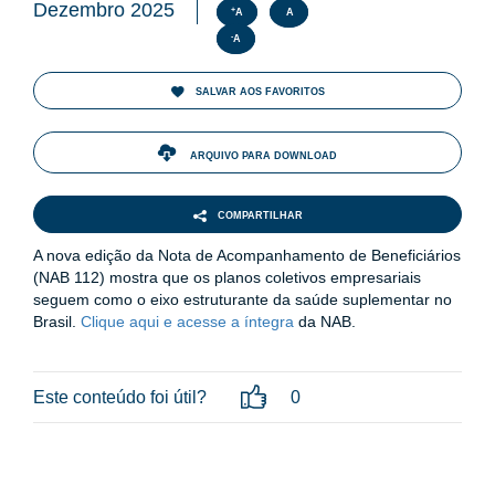
ENTOS
Dezembro 2025
+
A
A
-
A
PAÇO
PRENSA
SALVAR AOS FAVORITOS
OG
ARQUIVO PARA DOWNLOAD
COMPARTILHAR
e
A nova edição da Nota de Acompanhamento de Beneficiários
(NAB 112) mostra que os planos coletivos empresariais
seguem como o eixo estruturante da saúde suplementar no
Brasil.
Clique aqui e acesse a íntegra
da NAB.
Este conteúdo foi útil?
0