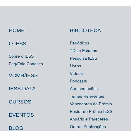
HOME
BIBLIOTECA
Footer
Footer
Footer
IESS
Biblioteca
Espaço
O IESS
Periódicos
TDs e Estudos
Imprensa
Sobre o IESS
Pesquisa IESS
Faq/Fale Conosco
Livros
Vídeos
VCMH/IESS
Podcasts
IESS DATA
Apresentações
Temas Relevantes
CURSOS
Vencedores do Prêmio
Pôster do Prêmio IESS
EVENTOS
Anuário e Pareceres
Outras Publicações
BLOG