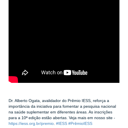
ENTOS
PAÇO
PRENSA
OG
e
Dr. Alberto Ogata, avalidador do Prêmio IESS, reforça a
importância da iniciativa para fomentar a pesquisa nacional
na saúde suplementar em diferentes áreas. As inscrições
para a 10ª edição estão abertas. Veja mais em nosso site -
https://iess.org.br/premio
​.
#IESS
​
#PrêmioIESS