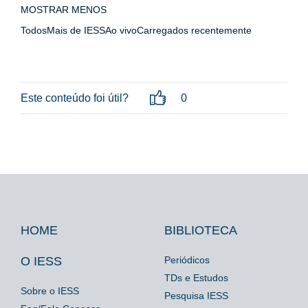
MOSTRAR MENOS
TodosMais de IESSAo vivoCarregados recentemente
Este conteúdo foi útil?
0
HOME
BIBLIOTECA
Footer
Footer
Footer
IESS
Biblioteca
Espaço
O IESS
Periódicos
TDs e Estudos
Imprensa
Sobre o IESS
Pesquisa IESS