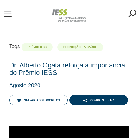
Pular
para
o
ME
conteúdo
principal
S
Tags
PRÊMIO IESS
PROMOÇÃO DA SAÚDE
LIOTECA
Dr. Alberto Ogata reforça a importância
do Prêmio IESS
MH/IESS
Agosto 2020
S
SALVAR AOS FAVORITOS
COMPARTILHAR
TA
RSOS