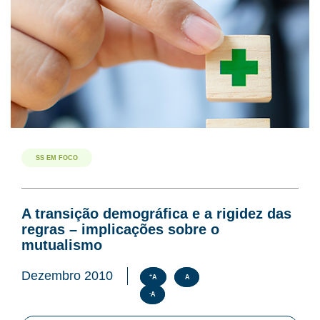
SS EM FOCO
A transição demográfica e a rigidez das
regras – implicações sobre o
mutualismo
Dezembro 2010
+
A
A
-
A