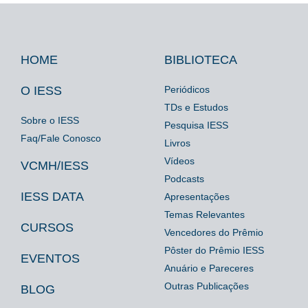
HOME
BIBLIOTECA
Footer
Footer
Footer
IESS
Biblioteca
Espaço
O IESS
Periódicos
TDs e Estudos
Imprensa
Sobre o IESS
Pesquisa IESS
Faq/Fale Conosco
Livros
Vídeos
VCMH/IESS
Podcasts
IESS DATA
Apresentações
Temas Relevantes
CURSOS
Vencedores do Prêmio
Pôster do Prêmio IESS
EVENTOS
Anuário e Pareceres
Outras Publicações
BLOG