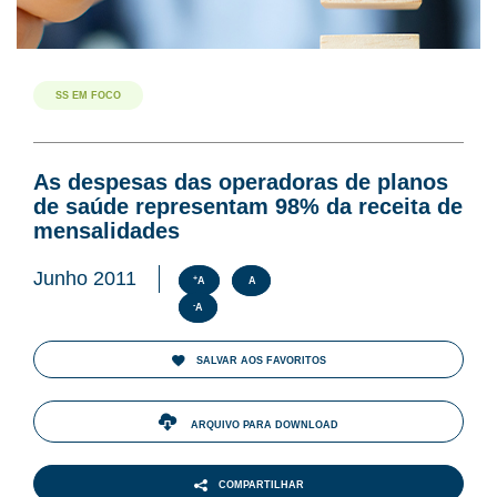
SS EM FOCO
As despesas das operadoras de planos
de saúde representam 98% da receita de
mensalidades
Junho 2011
+
A
A
-
A
SALVAR AOS FAVORITOS
ARQUIVO PARA DOWNLOAD
COMPARTILHAR