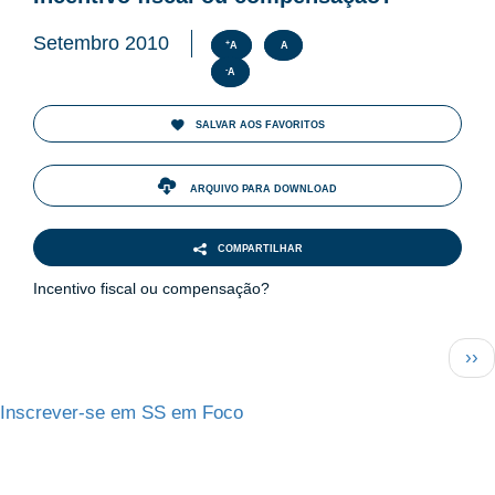
Setembro 2010
+
A
A
-
A
SALVAR AOS FAVORITOS
ARQUIVO PARA DOWNLOAD
COMPARTILHAR
Incentivo fiscal ou compensação?
Paginação
Pró
››
pág
Inscrever-se em SS em Foco