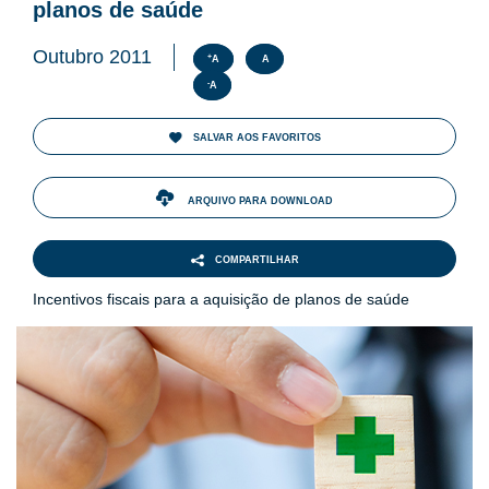
ENTOS
planos de saúde
Outubro 2011
+
A
A
PAÇO
PRENSA
-
A
SALVAR AOS FAVORITOS
OG
ARQUIVO PARA DOWNLOAD
e
COMPARTILHAR
Incentivos fiscais para a aquisição de planos de saúde