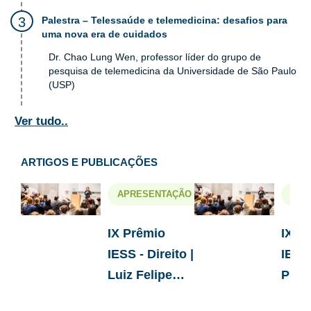
Palestra – Telessaúde e telemedicina: desafios para
uma nova era de cuidados
Dr. Chao Lung Wen, professor líder do grupo de
pesquisa de telemedicina da Universidade de São Paulo
(USP)
Ver tudo..
ARTIGOS E PUBLICAÇÕES
APRESENTAÇÃO
APR
IX Prêmio
IX P
IESS - Direito |
IESS
Luiz Felipe
Prom
Conde
Saúd