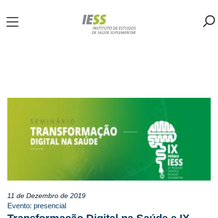
Pular
para
o
ME
conteúdo
principal
S
LIOTECA
MH/IESS
S
TA
RSOS
11 de Dezembro de 2019
Evento: presencial