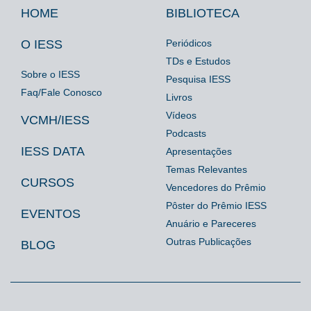
HOME
BIBLIOTECA
Footer
Footer
Footer
IESS
Biblioteca
Espaço
O IESS
Periódicos
TDs e Estudos
Imprensa
Sobre o IESS
Pesquisa IESS
Faq/Fale Conosco
Livros
Vídeos
VCMH/IESS
Podcasts
IESS DATA
Apresentações
Temas Relevantes
CURSOS
Vencedores do Prêmio
Pôster do Prêmio IESS
EVENTOS
Anuário e Pareceres
Outras Publicações
BLOG