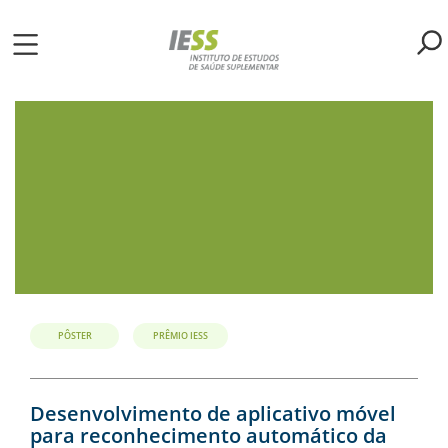
Pular
para
o
ME
conteúdo
principal
S
LIOTECA
MH/IESS
S
TA
PÔSTER
PRÊMIO IESS
RSOS
Desenvolvimento de aplicativo móvel
para reconhecimento automático da