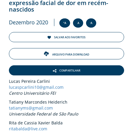
ENTOS
expressão facial de dor em recém-
nascidos
PAÇO
Dezembro 2020
PRENSA
+
-
A
A
A
SALVAR AOS FAVORITOS
OG
ARQUIVO PARA DOWNLOAD
COMPARTILHAR
Lucas Pereira Carlini
-
lucaspcarlini10@gmail.com
Centro Universitário FEI
Tatiany Marcondes Heiderich
tatianyms@gmail.com
Universidade Federal de São Paulo
Rita de Cassia Xavier Balda
ritabalda@live.com