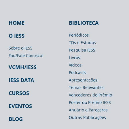
HOME
BIBLIOTECA
Footer
Footer
Footer
IESS
Biblioteca
Espaço
O IESS
Periódicos
TDs e Estudos
Imprensa
Sobre o IESS
Pesquisa IESS
Faq/Fale Conosco
Livros
Vídeos
VCMH/IESS
Podcasts
IESS DATA
Apresentações
Temas Relevantes
CURSOS
Vencedores do Prêmio
Pôster do Prêmio IESS
EVENTOS
Anuário e Pareceres
Outras Publicações
BLOG