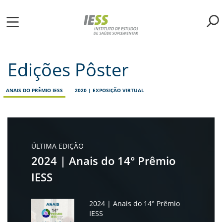
Pular
para
o
ME
conteúdo
principal
Edições Pôster
S
ANAIS DO PRÊMIO IESS
2020 | EXPOSIÇÃO VIRTUAL
LIOTECA
MH/IESS
ÚLTIMA EDIÇÃO
S
2024 | Anais do 14° Prêmio
TA
IESS
RSOS
2024 | Anais do 14° Prêmio
IESS