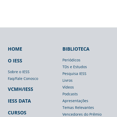
HOME
BIBLIOTECA
Footer
Footer
Footer
IESS
Biblioteca
Espaço
O IESS
Periódicos
TDs e Estudos
Imprensa
Sobre o IESS
Pesquisa IESS
Faq/Fale Conosco
Livros
Vídeos
VCMH/IESS
Podcasts
IESS DATA
Apresentações
Temas Relevantes
CURSOS
Vencedores do Prêmio