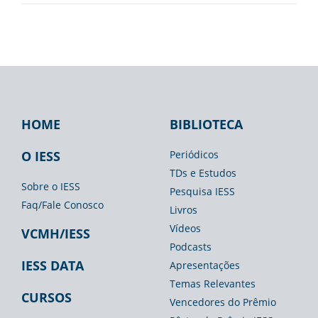
HOME
BIBLIOTECA
Footer
Footer
Footer
IESS
Biblioteca
Espaço
O IESS
Periódicos
TDs e Estudos
Imprensa
Sobre o IESS
Pesquisa IESS
Faq/Fale Conosco
Livros
Vídeos
VCMH/IESS
Podcasts
IESS DATA
Apresentações
Temas Relevantes
CURSOS
Vencedores do Prêmio