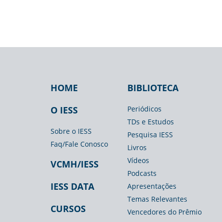
HOME
BIBLIOTECA
Footer
Footer
Footer
IESS
Biblioteca
Espaço
O IESS
Periódicos
TDs e Estudos
Imprensa
Sobre o IESS
Pesquisa IESS
Faq/Fale Conosco
Livros
Vídeos
VCMH/IESS
Podcasts
IESS DATA
Apresentações
Temas Relevantes
CURSOS
Vencedores do Prêmio