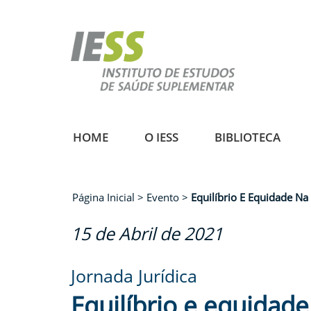
Pular
para
o
conteúdo
principal
HOME
O IESS
BIBLIOTECA
Página Inicial
Evento
Equilíbrio E Equidade N
Trilha
15 de Abril de 2021
de
navegação
Jornada Jurídica
Equilíbrio e equidad