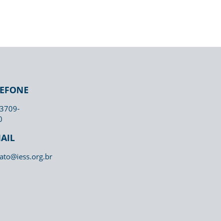
LEFONE
 3709-
0
AIL
ato@iess.org.br