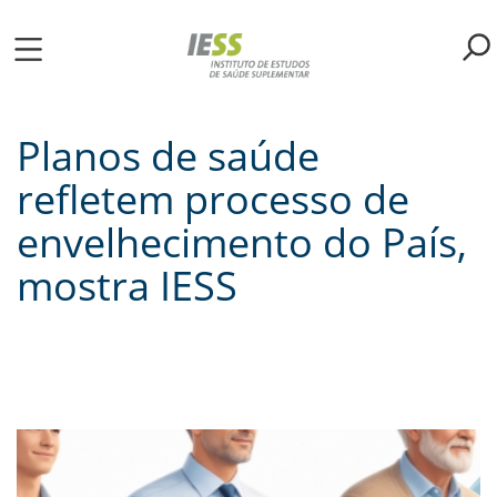
Pular
para
o
ME
conteúdo
principal
Planos de saúde
S
refletem processo de
LIOTECA
envelhecimento do País,
mostra IESS
MH/IESS
S
TA
RSOS