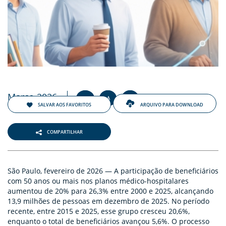
ENTOS
PAÇO
PRENSA
OG
Março 2026
+
-
A
A
A
SALVAR AOS FAVORITOS
ARQUIVO PARA DOWNLOAD
COMPARTILHAR
-
São Paulo, fevereiro de 2026 — A participação de beneficiários
com 50 anos ou mais nos planos médico-hospitalares
aumentou de 20% para 26,3% entre 2000 e 2025, alcançando
13,9 milhões de pessoas em dezembro de 2025. No período
recente, entre 2015 e 2025, esse grupo cresceu 20,6%,
enquanto o total de beneficiários avançou 5,6%. O processo