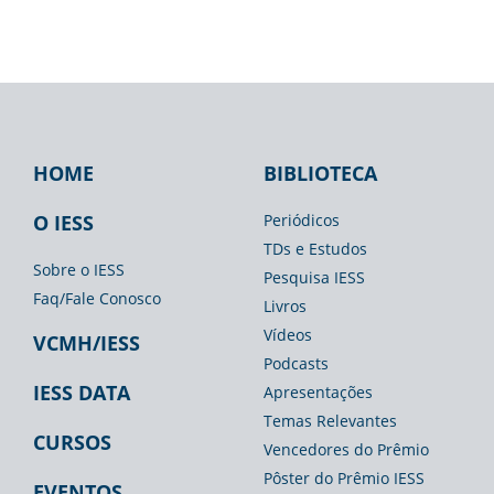
HOME
BIBLIOTECA
Footer
Footer
Footer
IESS
Biblioteca
Espaço
O IESS
Periódicos
TDs e Estudos
Imprensa
Sobre o IESS
Pesquisa IESS
Faq/Fale Conosco
Livros
Vídeos
VCMH/IESS
Podcasts
IESS DATA
Apresentações
Temas Relevantes
CURSOS
Vencedores do Prêmio
Pôster do Prêmio IESS
EVENTOS