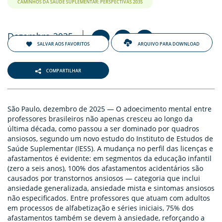
ENTOS
CAMINHOS DA SAÚDE SUPLEMENTAR: PERSPECTIVAS 2035
PAÇO
Dezembro 2025
+
-
PRENSA
A
A
A
SALVAR AOS FAVORITOS
ARQUIVO PARA DOWNLOAD
OG
COMPARTILHAR
São Paulo, dezembro de 2025 — O adoecimento mental entre
professores brasileiros não apenas cresceu ao longo da
última década, como passou a ser dominado por quadros
ansiosos, segundo um novo estudo do Instituto de Estudos de
-
Saúde Suplementar (IESS). A mudança no perfil das licenças e
afastamentos é evidente: em segmentos da educação infantil
(zero a seis anos), 100% dos afastamentos acidentários são
causados por transtornos ansiosos — categoria que inclui
ansiedade generalizada, ansiedade mista e sintomas ansiosos
não especificados. Entre professores que atuam com adultos
em processos de alfabetização e séries iniciais, 75% dos
afastamentos também se devem à ansiedade, reforçando a