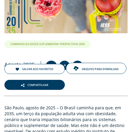
CAMINHOS DA SAÚDE SUPLEMENTAR: PERSPECTIVAS 2035
Agosto 2025
+
-
A
A
A
SALVAR AOS FAVORITOS
ARQUIVO PARA DOWNLOAD
COMPARTILHAR
São Paulo, agosto de 2025 – O Brasil caminha para que, em
2035, um terço da população adulta viva com obesidade,
cenário que traria impactos bilionários para os sistemas
público e suplementar de saúde. Mas este não é um destino
inevitável. De acordo com estudo inédito do Instituto de