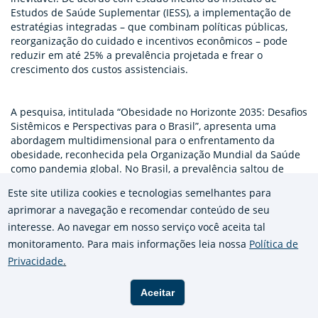
Estudos de Saúde Suplementar (IESS), a implementação de
estratégias integradas – que combinam políticas públicas,
reorganização do cuidado e incentivos econômicos – pode
reduzir em até 25% a prevalência projetada e frear o
crescimento dos custos assistenciais.
A pesquisa, intitulada “Obesidade no Horizonte 2035: Desafios
Sistêmicos e Perspectivas para o Brasil”, apresenta uma
abordagem multidimensional para o enfrentamento da
obesidade, reconhecida pela Organização Mundial da Saúde
como pandemia global. No Brasil, a prevalência saltou de
12,2% em 2006 para 22,5% em 2020. Entre os beneficiários da
Este site utiliza cookies e tecnologias semelhantes para
saúde suplementar, o avanço foi de 55,8% em 14 anos.
aprimorar a navegação e recomendar conteúdo de seu
interesse. Ao navegar em nosso serviço você aceita tal
No enfrentamento desse desafio, o estudo cita casos
monitoramento. Para mais informações leia nossa
Política de
internacionais de sucesso, como a taxação de bebidas
Privacidade
.
açucaradas no México, que reduziu o consumo em 7,6% em
dois anos; o modelo britânico de serviços escalonados de
Aceitar
gestão de peso, que ampliou a retenção de pacientes; e os
centros especializados em obesidade infantil da Dinamarca,