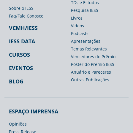
TDs e Estudos
Imprensa
Sobre o IESS
Pesquisa IESS
Faq/Fale Conosco
Livros
Vídeos
VCMH/IESS
Podcasts
IESS DATA
Apresentações
Temas Relevantes
CURSOS
Vencedores do Prêmio
Pôster do Prêmio IESS
EVENTOS
Anuário e Pareceres
Outras Publicações
BLOG
ESPAÇO IMPRENSA
Opiniões
Press Release