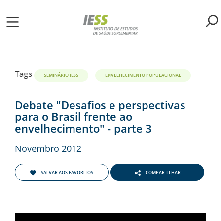
Pular
para
o
ME
conteúdo
principal
S
Tags
SEMINÁRIO IESS
ENVELHECIMENTO POPULACIONAL
LIOTECA
Debate "Desafios e perspectivas
para o Brasil frente ao
envelhecimento" - parte 3
MH/IESS
Novembro 2012
S
TA
SALVAR AOS FAVORITOS
COMPARTILHAR
RSOS