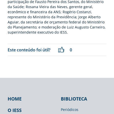
participação de Fausto Pereira dos Santos, do Ministério
da Saúde; Rosana Vieira das Neves, gerente geral,
econômico e financeira da ANS; Rogério Costanzi,
represente do Ministério da Previdência; Jorge Alberto
Aguiar, da secretária de orçamento federal do Ministério
do Planejamento; e moderação de Luiz Augusto Carneiro,
superintendente executivo do IESS.
Este conteúdo foi útil?
0
HOME
BIBLIOTECA
Footer
Footer
Footer
IESS
Biblioteca
Espaço
O IESS
Periódicos