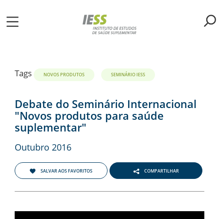
Pular
para
o
ME
conteúdo
principal
S
Tags
NOVOS PRODUTOS
SEMINÁRIO IESS
LIOTECA
Debate do Seminário Internacional
"Novos produtos para saúde
suplementar"
MH/IESS
Outubro 2016
S
TA
SALVAR AOS FAVORITOS
COMPARTILHAR
RSOS