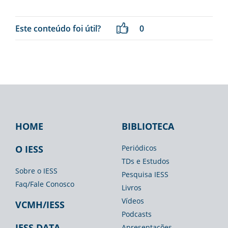
Este conteúdo foi útil?
0
HOME
BIBLIOTECA
Footer
Footer
Footer
IESS
Biblioteca
Espaço
O IESS
Periódicos
TDs e Estudos
Imprensa
Sobre o IESS
Pesquisa IESS
Faq/Fale Conosco
Livros
Vídeos
VCMH/IESS
Podcasts
IESS DATA
Apresentações