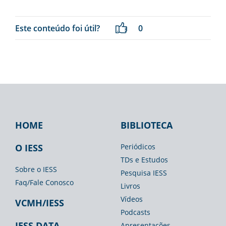
Este conteúdo foi útil?
0
HOME
BIBLIOTECA
Footer
Footer
Footer
IESS
Biblioteca
Espaço
O IESS
Periódicos
TDs e Estudos
Imprensa
Sobre o IESS
Pesquisa IESS
Faq/Fale Conosco
Livros
Vídeos
VCMH/IESS
Podcasts
IESS DATA
Apresentações