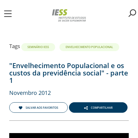
Pular
para
o
ME
conteúdo
principal
S
Tags
SEMINÁRIO IESS
ENVELHECIMENTO POPULACIONAL
LIOTECA
"Envelhecimento Populacional e os
custos da previdência social" - parte
1
MH/IESS
Novembro 2012
S
TA
SALVAR AOS FAVORITOS
COMPARTILHAR
RSOS