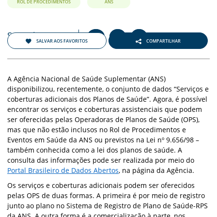
ENTOS
ROL DE PROCEDIMENTOS
ANS
PAÇO
Setembro 2021
+
-
PRENSA
A
A
A
SALVAR AOS FAVORITOS
COMPARTILHAR
OG
A Agência Nacional de Saúde Suplementar (ANS)
disponibilizou, recentemente, o conjunto de dados “Serviços e
coberturas adicionais dos Planos de Saúde”. Agora, é possível
encontrar os serviços e coberturas assistenciais que podem
ser oferecidas pelas Operadoras de Planos de Saúde (OPS),
mas que não estão inclusos no Rol de Procedimentos e
Eventos em Saúde da ANS ou previstos na Lei nº 9.656/98 –
-
também conhecida como a lei dos planos de saúde. A
consulta das informações pode ser realizada por meio do
Portal Brasileiro de Dados Abertos
, na página da Agência.
Os serviços e coberturas adicionais podem ser oferecidos
pelas OPS de duas formas. A primeira é por meio de registro
junto ao plano no Sistema de Registro de Plano de Saúde-RPS
da ANS. A outra forma é a comercialização à parte, nos