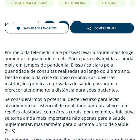
TRANSFORMAÇÃO DIGITAL
TELEMEDICINA
TELESSAÚDE
Maio 2021
+
-
A
A
A
SALVAR AOS FAVORITOS
COMPARTILHAR
Por meio da telemedicina é possível levar a saúde mais longe,
aumentar a qualidade e a eficiência para salvar vidas – ainda
mais em tempos de pandemia. E isso fica claro pela
quantidade de consultas realizadas ao longo do último ano.
Desde o início da crise do novo coronavírus, diversas
instituições públicas e privadas de saúde passaram a
oferecer atendimento a distância para seus pacientes.
Se considerarmos o potencial deste recurso para levar
atendimento assistencial de qualidade para brasileiros em
regiões afastadas, como áreas rurais, por exemplo, a iniciativa
se torna ainda mais importante não apenas para a Saúde
Suplementar, mas também para o Sistema Único de Saúde
(SUS).
No entanto, a força de trabalho, a infraestrutura e a cadeia de