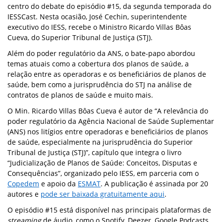
centro do debate do episódio #15, da segunda temporada do
IESSCast. Nesta ocasião, José Cechin, superintendente
executivo do IESS, recebe o Ministro Ricardo Villas Bôas
Cueva, do Superior Tribunal de Justiça (STJ).
Além do poder regulatório da ANS, o bate-papo abordou
temas atuais como a cobertura dos planos de saúde, a
relação entre as operadoras e os beneficiários de planos de
saúde, bem como a jurisprudência do STJ na análise de
contratos de planos de saúde e muito mais.
O Min. Ricardo Villas Bôas Cueva é autor de “A relevância do
poder regulatório da Agência Nacional de Saúde Suplementar
(ANS) nos litígios entre operadoras e beneficiários de planos
de saúde, especialmente na jurisprudência do Superior
Tribunal de Justiça (STJ)”, capítulo que integra o livro
“Judicialização de Planos de Saúde: Conceitos, Disputas e
Consequências”, organizado pelo IESS, em parceria com o
Copedem
e apoio da
ESMAT
. A publicação é assinada por 20
autores e
pode ser baixada gratuitamente aqui
.
O episódio #15 está disponível nas principais plataformas de
streaming
de áudio, como o Spotify, Deezer, Google Podcasts,