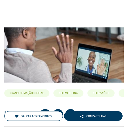
TRANSFORMAÇÃO DIGITAL
TELEMEDICINA
TELESSAÚDE
Maio 2021
+
-
A
A
A
SALVAR AOS FAVORITOS
COMPARTILHAR