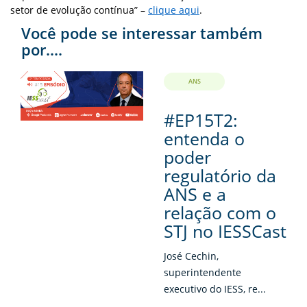
setor de evolução contínua” –
clique aqui
.
Você pode se interessar também
por....
ANS
#EP15T2:
entenda o
poder
regulatório da
ANS e a
relação com o
STJ no IESSCast
José Cechin,
superintendente
executivo do IESS, re...