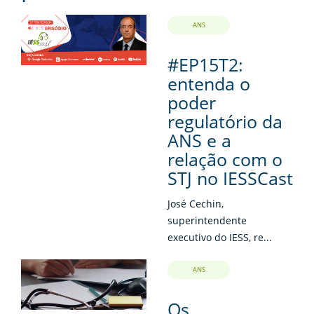
ANS
#EP15T2:
entenda o
poder
regulatório da
ANS e a
relação com o
STJ no IESSCast
José Cechin,
superintendente
executivo do IESS, re...
ANS
Os