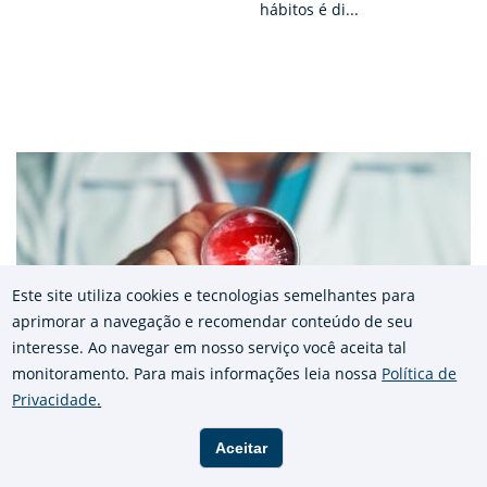
hábitos é di...
Este site utiliza cookies e tecnologias semelhantes para
aprimorar a navegação e recomendar conteúdo de seu
interesse. Ao navegar em nosso serviço você aceita tal
monitoramento. Para mais informações leia nossa
Política de
Privacidade
.
FÓRUM DE SAÚDE BRASIL
FÓRUM
GLOBO
CECHI
Aceitar
Maio 2021
+
-
A
A
A