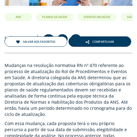
ANS
PLANOS DE SAÚDE
EVENTOS EM SAÚDE
SAÚDE
Julho 2021
+
-
A
A
A
SALVAR AOS FAVORITOS
COMPARTILHAR
Mudanças na resolução normativa RN nº 470 referente ao
processo de atualização do Rol de Procedimentos e Eventos
em Saúde. A diretoria colegiada da ANS determinou que as
propostas de atualização das coberturas obrigatórias para os
planos de saúde regulamentados devem ser recebidas e
analisadas de forma contínua pela equipe técnica da
Diretoria de Normas e Habilitação dos Produtos da ANS. Até
então, havia um período determinado no cronograma para do
ciclo de atualização.
Com essa mudança, cada proposta terá o seu próprio
percurso a partir de sua data de submissão, elegibilidade e
complexidade da análise. No processo anterior, todas