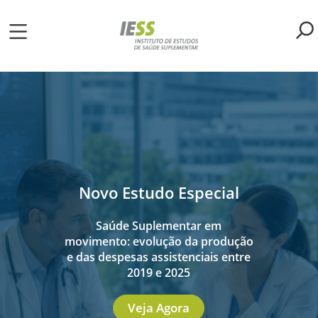
Pular
para
o
ME
conteúdo
principal
S
LIOTECA
MH/IESS
Novo Estudo Especial
Saúde Suplementar em
S
TA
movimento: evolução da produção
e das despesas assistenciais entre
2019 e 2025
RSOS
Veja Agora