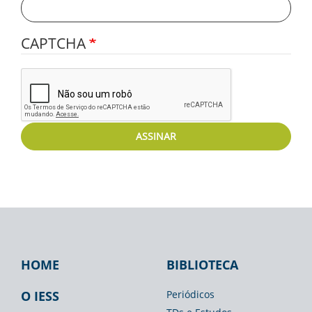
CAPTCHA
ASSINAR
HOME
BIBLIOTECA
Footer
Footer
Footer
IESS
Biblioteca
Espaço
O IESS
Periódicos